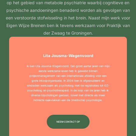
op het gebied van metabole psychiatrie waarbij cognitieve en
psychische aandoeningen benaderd worden als gevolgen van
een verstoorde stofwisseling in het brein. Naast mijn werk voor
Eigen Wijze Breinen ben ik tevens werkzaam voor Praktijk van
der Zwaag te Groningen.
Lita Jousma-Wagenvoord
Ik ben Lita Jousma-Wagenvoord. Een groot aantal jaren van mijn
eerste werkzame leven heb ik gewerkt binnen
projectmanagement van een internationale afdeling voor een
grote inkooporganisatie. In 2004 ben ik afgestudeerd en
sindsdien werkzaam als psycholoog met de registraties tot GZ-
psycholoog en psychotherapeut. In de loop van de jaren heb ik
diverse bijscholingen gedaan, zowel met directe als meer
indirecte raakvlakken aan de (medische) psychologie.
NEEM CONTACT OP